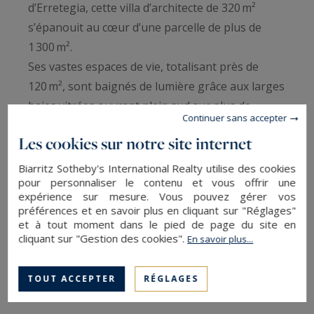
d’Erretegia, cette villa d’architecte de 320 m²
s’épanouit au cœur d’une parcelle de plus de
1 300 m².
Ses vastes espaces de vie, totalisant près de
120 m², sont baignés de lumière grâce aux larges
baies vitrées ouvrant plein sud sur plus de
Continuer sans accepter
200 m² de terrasses et la piscine.
Les cookies sur notre site internet
La maison offre une suite parentale, une suite
invités, ainsi qu’une suite supplémentaire
Biarritz Sotheby's International Realty utilise des cookies
pour personnaliser le contenu et vous offrir une
bénéficiant d’une entrée indépendante. À l’étage,
expérience sur mesure. Vous pouvez gérer vos
deux chambres disposent chacune de leur salle
préférences et en savoir plus en cliquant sur "Réglages"
d’eau. Un bureau ou espace de détente, une
et à tout moment dans le pied de page du site en
cliquant sur "Gestion des cookies".
En savoir plus...
buanderie et un vaste espace bien‑être avec salle
d'eau, sauna et jacuzzi complètent l’ensemble.
TOUT ACCEPTER
RÉGLAGES
Les extérieurs, magnifiquement paysagés,
invitent à la convivialité avec de généreuses