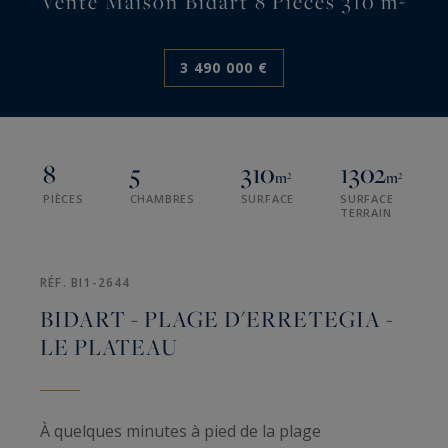
Vente Maison Bidart 8 Pièces 310 m²
3 490 000 €
8
5
310
1302
m²
m²
PIÈCES
CHAMBRES
SURFACE
SURFACE
TERRAIN
RÉF. BI1-2644
BIDART - PLAGE D'ERRETEGIA -
LE PLATEAU
À quelques minutes à pied de la plage