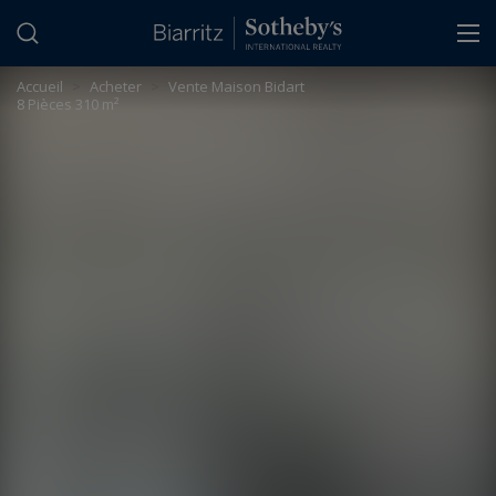
Panneau de gestion des cookies
Accueil
>
Acheter
>
Vente Maison Bidart
8 Pièces 310 m²