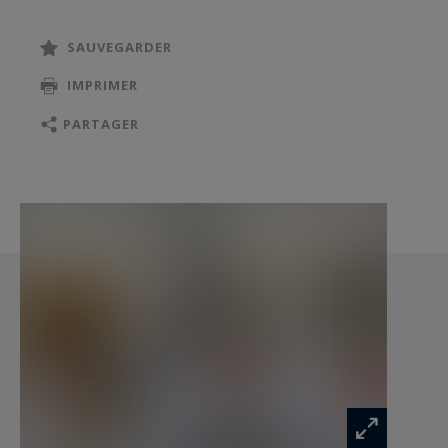
terrasses, dont une couverte avec une cuisine
d’été.
SAUVEGARDER
Un grand garage pour deux voitures avec accès
IMPRIMER
direct à la maison ainsi que quatre places de
stationnement extérieures viennent parfaire ce
PARTAGER
bien d’exception.
Maison aux dernières normes RE2020.