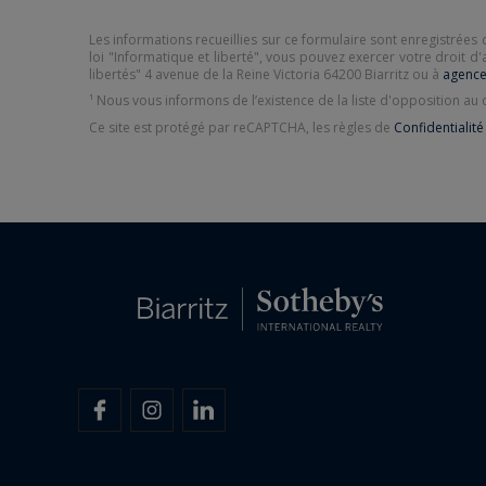
Les informations recueillies sur ce formulaire sont enregistrées 
loi "Informatique et liberté", vous pouvez exercer votre droit d'
libertés" 4 avenue de la Reine Victoria 64200 Biarritz ou à
agence
¹ Nous vous informons de l’existence de la liste d'opposition a
Ce site est protégé par reCAPTCHA, les règles de
Confidentialité