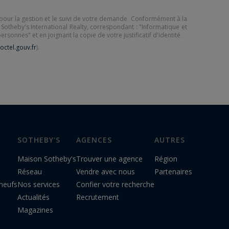
ty pour la gestion et le suivi de votre demande. Conformément à la
z Sotheby's International Realty, correspondant : "Informatique et
ersonnes" et en joignant la copie de votre justificatif d'identité.
octel.gouv.fr
).
SOTHEBY'S
AGENCES
AUTRES
Maison Sotheby's
Trouver une agence
Région
Réseau
Vendre avec nous
Partenaires
neufs
Nos services
Confier votre recherche
Actualités
Recrutement
Magazines