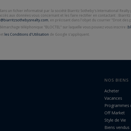
dans un fichier informatisé par la société Biarritz Sotheby's International Real
accès aux données vous concernant et les faire rectifier en contactant : Biarrit
@biarritzsothebysrealty.com
, en précisant dans l'objet du courrier "Droit des p
u démarchage téléphonique "BLOCTEL" sur laquelle vous pouvez vous inscrire (
bl
et
les Conditions d'Utilisation
de Google s'appliquent.
NOS BIENS
Acheter
Vacances
Programmes 
Off Market
Style de Vie
Biens vendus