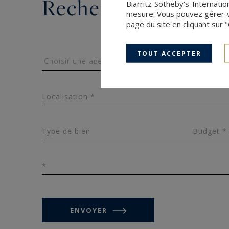
Rechercher un bien
Biarritz Sotheby's Internatio
mesure. Vous pouvez gérer vo
page du site en cliquant sur 
TOUT ACCEPTER
Localisation *
Type de bien
Budget *
*
ENVOYER