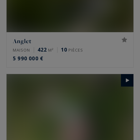
Anglet
422
10
MAISON
M²
PIÈCES
5 990 000 €