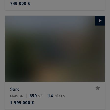
749 000 €
Sare
650
14
MAISON
M²
PIÈCES
1 995 000 €