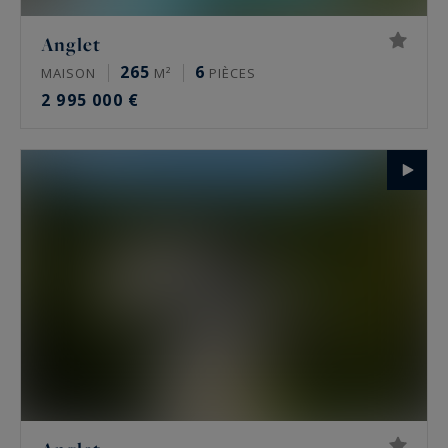
Anglet
265
6
MAISON
M²
PIÈCES
2 995 000 €