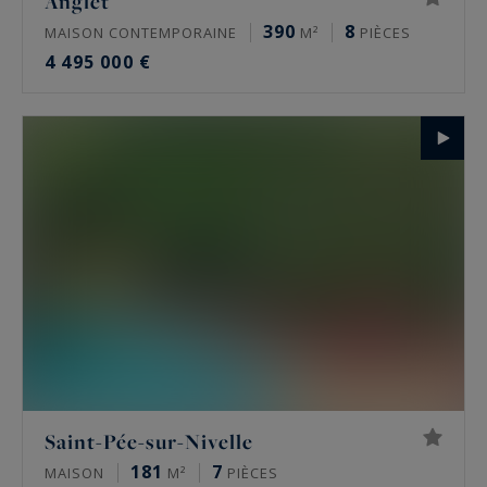
Anglet
390
8
MAISON CONTEMPORAINE
M²
PIÈCES
4 495 000 €
Saint-Pée-sur-Nivelle
181
7
MAISON
M²
PIÈCES