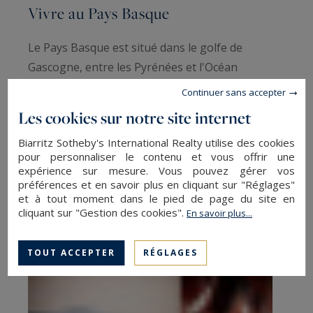
Vivre au Pays Basque
Le Pays Basque est situé dans le golfe de
Gascogne, entre les Pyrénées et l'Océan
Atlantique. Au croisement de l’Espagne et de la
Continuer sans accepter
France, cette
région
magnifique et dynamique a
Les cookies sur notre site internet
gardé son identité forte. Elle est riche en
Biarritz Sotheby's International Realty utilise des cookies
patrimoine culturel, avec une architecture
pour personnaliser le contenu et vous offrir une
typique et une gastronomie renommée. Le Pays
expérience sur mesure. Vous pouvez gérer vos
Basque offre un cadre de vie authentique, entre
préférences et en savoir plus en cliquant sur "Réglages"
et à tout moment dans le pied de page du site en
mer et montagne, qui justifie l’engouement des
cliquant sur "Gestion des cookies".
En savoir plus...
acquéreurs pour l’immobilier au Pays Basque.
TOUT ACCEPTER
RÉGLAGES