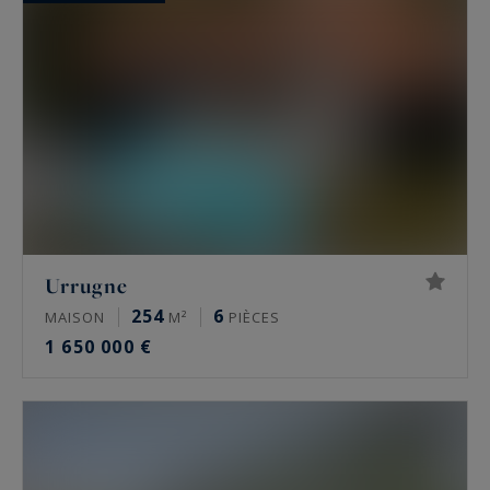
Urrugne
254
6
MAISON
M²
PIÈCES
1 650 000 €