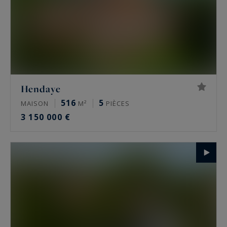
Hendaye
516
5
MAISON
M²
PIÈCES
3 150 000 €