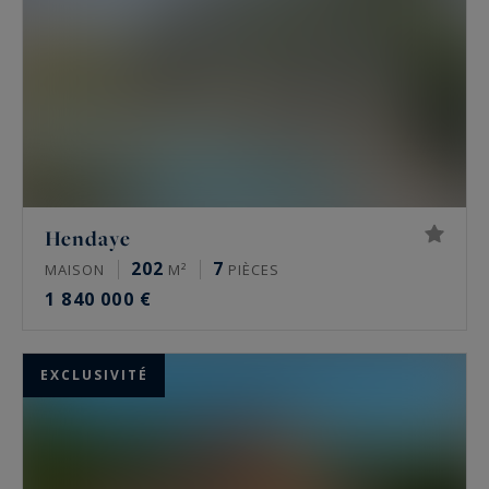
Hendaye
202
7
MAISON
M²
PIÈCES
1 840 000 €
EXCLUSIVITÉ