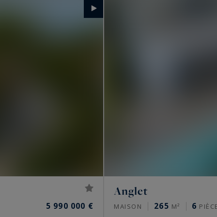
Anglet
5 990 000 €
265
6
MAISON
M²
PIÈC