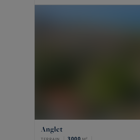
Anglet
3000
TERRAIN
M²