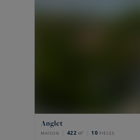
Anglet
422
10
MAISON
M²
PIÈCES