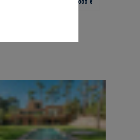
1 840 000 €
IÈCES