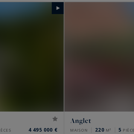
Anglet
4 495 000 €
220
5
IÈCES
MAISON
M²
PIÈC