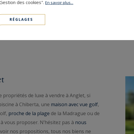
830 000 €
170.99
6
"Gestion des cookies".
MAISON
M²
P
En savoir plus...
RÉGLAGES
et
propriétés de luxe à vendre à Anglet, si
piscine à Chiberta, une
maison avec vue golf
,
olf,
proche de la plage
de la Madrague ou de
à vous proposer. N’hésitez pas à
nous
voir nos propositions, tous nos biens ne