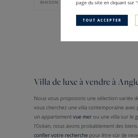
115.81
5
MAISON
page du site en cliquant sur 
M²
PIÈCES
TOUT ACCEPTER
Villa de luxe à vendre à Angl
Nous vous proposons une sélection variée de 
vous cherchez une villa contemporaine avec 
un appartement
vue mer
ou une villa sur le g
l’Océan, nous avons probablement des biens 
confier votre recherche
pour être sûr de rece