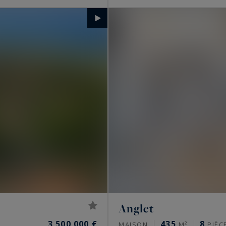
Anglet
3 500 000 €
435
8
MAISON
M²
PIÈC