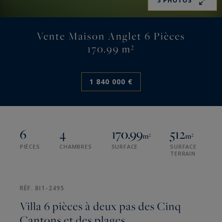
3 PHOTOS
Vente Maison Anglet 6 Pièces
170.99 m²
1 840 000 €
6
4
170.99
512
m²
m²
PIÈCES
CHAMBRES
SURFACE
SURFACE
TERRAIN
RÉF. BI1-2495
Villa 6 pièces à deux pas des Cinq
Cantons et des plages