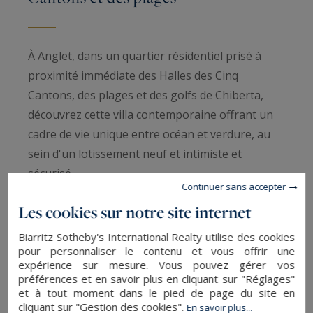
À Anglet, dans un quartier résidentiel prisé à
proximité immédiate des Halles des Cinq
Cantons, des plages et des golfs de Chiberta,
découvrez cette villa contemporaine offrant un
cadre de vie unique entre océan et verdure, au
sein d'un lotissement neuf et intimiste et
sécurisé.
Continuer sans accepter
Les cookies sur notre site internet
Répartie sur deux niveaux, elle propose de
beaux volumes baignés de lumière avec un vaste
Biarritz Sotheby's International Realty utilise des cookies
pour personnaliser le contenu et vous offrir une
séjour ouvert sur terrasse et jardin paysager,
expérience sur mesure. Vous pouvez gérer vos
une cuisine moderne prolongée par l’espace
préférences et en savoir plus en cliquant sur "Réglages"
repas, ainsi que plusieurs suites avec dressing et
et à tout moment dans le pied de page du site en
cliquant sur "Gestion des cookies".
En savoir plus...
salle de bain. L’étage accueille de grandes