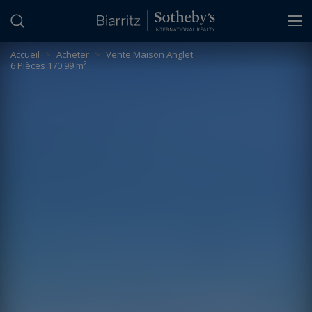
Panneau de gestion des cookies
Accueil
>
Acheter
>
Vente Maison Anglet
6 Pièces 170.99 m²