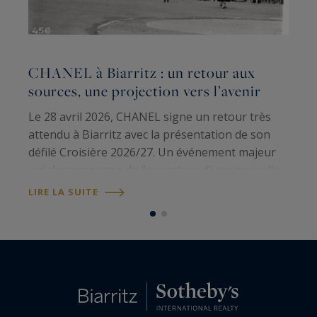
CHANEL à Biarritz : un retour aux
sources, une projection vers l’avenir
N
Le 28 avril 2026, CHANEL signe un retour très
d
attendu à Biarritz avec la présentation de son
"
défilé Croisière 2026/27. Un événement majeur
L
qui s’accompagne de l’ouverture d’une nouvelle
R
L
boutique et d’un hommage appuyé à l’histoire
LIRE LA SUITE
b
fondatrice de la Maison dans la…
e