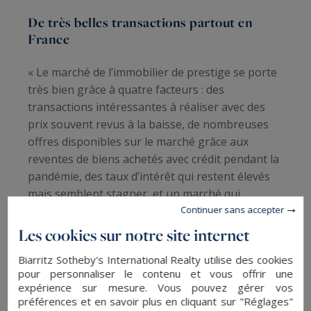
De très belles transactions partout en
France
« Le marché de l’immobilier de prestige se porte
très bien grâce à quatre facteurs : des
transactions intéressantes à réaliser avec des
prix souvent revus à la baisse, de nombreuses
offres disponibles sur le marché grâce aux
reventes de biens achetés avec crédit pendant la
pandémie, des taux d’intérêt qui restent élevés
mais semblent stagner, et un marché qui
Continuer sans accepter
représente une valeur refuge », rapporte
Alexander Kraft.
Les cookies sur notre site internet
Biarritz Sotheby's International Realty utilise des cookies
Perspectives prudemment optimistes pour
pour personnaliser le contenu et vous offrir une
la fin de l’année
expérience sur mesure. Vous pouvez gérer vos
préférences et en savoir plus en cliquant sur "Réglages"