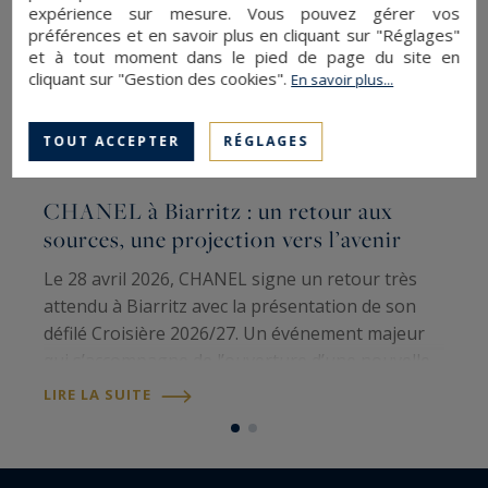
expérience sur mesure. Vous pouvez gérer vos
préférences et en savoir plus en cliquant sur "Réglages"
et à tout moment dans le pied de page du site en
cliquant sur "Gestion des cookies".
En savoir plus...
TOUT ACCEPTER
RÉGLAGES
CHANEL à Biarritz : un retour aux
sources, une projection vers l’avenir
N
Le 28 avril 2026, CHANEL signe un retour très
d
attendu à Biarritz avec la présentation de son
"
défilé Croisière 2026/27. Un événement majeur
L
qui s’accompagne de l’ouverture d’une nouvelle
R
L
boutique et d’un hommage appuyé à l’histoire
LIRE LA SUITE
b
fondatrice de la Maison dans la…
e