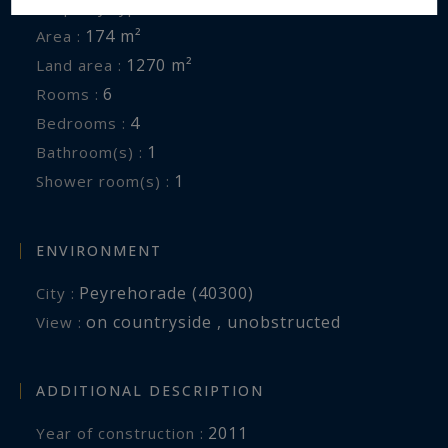
House
Property type :
174 m²
Area :
1270 m²
Land area :
6
Rooms :
4
Bedrooms :
1
Bathroom(s) :
1
Shower room(s) :
ENVIRONMENT
Peyrehorade (40300)
City :
on countryside , unobstructed
View :
ADDITIONAL DESCRIPTION
2011
Year of construction :