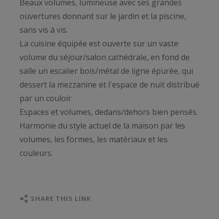
Beaux volumes, lumineuse avec ses grandes
ouvertures donnant sur le jardin et la piscine,
sans vis à vis.
La cuisine équipée est ouverte sur un vaste
volume du séjour/salon cathédrale, en fond de
salle un escalier bois/métal de ligne épurée, qui
dessert la mezzanine et l'espace de nuit distribué
par un couloir.
Espaces et volumes, dedans/dehors bien pensés.
Harmonie du style actuel de la maison par les
volumes, les formes, les matériaux et les
couleurs.
2 chambres au RDC dont une suite, salle de bain
avec douche.
2 chambres au premier étage avec une salle
SHARE THIS LINK
d'eau.