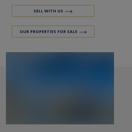
Chauffage au sol, pompe à chaleur, cellier.
Terrasse bois autour de la piscine qui crée un
SELL WITH US
coin intime et agréable.
A visiter absolument pour les amoureux du
OUR PROPERTIES FOR SALE
moderne et de la nature.
Accès rapides vers les villes les plus proches : 35
min de Bayonne par l'autoroute, 25 minutes de
Dax, 1h de Pau.