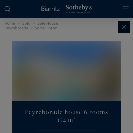
Cookies management panel
Home
>
Sold
>
Sale House
Peyrehorade 6 Rooms 174 m²
Peyrehorade house 6 rooms
174 m²